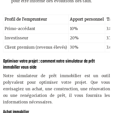
pour être informé des évolutions des taux.
Profil de l’emprunteur
Apport personnel
Tau
Primo-accédant
10%
3.8
Investisseur
20%
3.
Client premium (revenus élevés)
30%
3.
Optimiser votre projet : comment notre simulateur de prêt
immobilier vous aide
Notre simulateur de prêt immobilier est un outil
polyvalent pour optimiser votre projet. Que vous
envisagiez un achat, une construction, une rénovation
ou une renégociation de prêt, il vous fournira les
informations nécessaires.
Achat immobilier