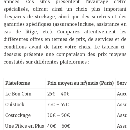
années. Ces sites présentent l’avantage d’être
spécialisés, offrant ainsi un choix plus important
d’espaces de stockage, ainsi que des services et des
garanties spécifiques (assurance incluse, assistance en
cas de litige, etc.). Comparez attentivement les
différentes offres en termes de prix, de services et de
conditions avant de faire votre choix. Le tableau ci-
dessous présente une comparaison des prix moyens
constatés sur différentes plateformes :
Plateforme
Prix moyen au m²/mois (Paris)
Servi
Le Bon Coin
25€ – 40€
Aucu
Ouistock
35€ – 55€
Assur
Costockage
30€ – 50€
Assur
Une Pièce en Plus
40€ – 60€
Assur