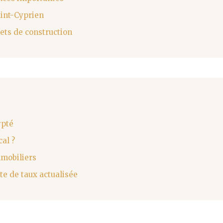
aint-Cyprien
ets de construction
ypté
al ?
mmobiliers
te de taux actualisée